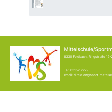
Mittelschule/Sportm
8330 Feldbach, Ringstraße 19-
Tel: 03152 2279
email: direktion@sport-mittelsc