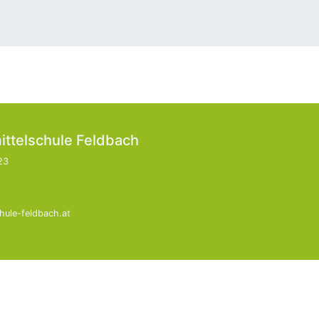
ittelschule Feldbach
23
hule-feldbach.at