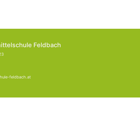
ittelschule Feldbach
23
hule-feldbach.at