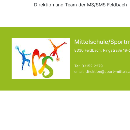
Direktion und Team der MS/SMS Feldbach
Mittelschule/Sportm
8330 Feldbach, Ringstraße 19-
Tel: 03152 2279
email: direktion@sport-mittelsc