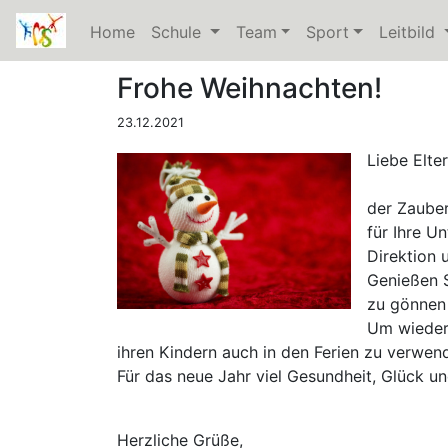
Home
Schule
(current)
Team
Sport
Leitbild
(
Frohe Weihnachten!
23.12.2021
Liebe Elte
der Zauber
für Ihre U
Direktion
Genießen S
zu gönnen
Um wieder 
ihren Kindern auch in den Ferien zu verwe
Für das neue Jahr viel Gesundheit, Glück u
Herzliche Grüße,